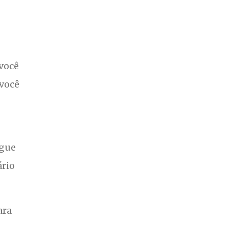
você
 você
egue
ário
ara