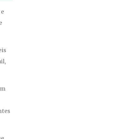
 e
e
eis
il,
com
ntes
ue