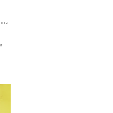
em a
ar