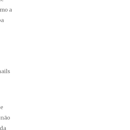
omo a
ba
ails
de
 não
ida