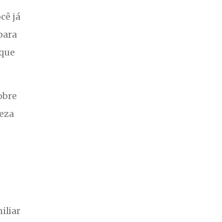
cê já
para
 que
obre
peza
iliar