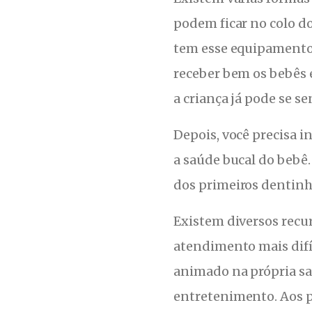
podem ficar no colo do
tem esse equipamento?
receber bem os bebês e
a criança já pode se s
Depois, você precisa i
a saúde bucal do bebê.
dos primeiros dentinho
Existem diversos recur
atendimento mais difí
animado na própria sal
entretenimento. Aos p