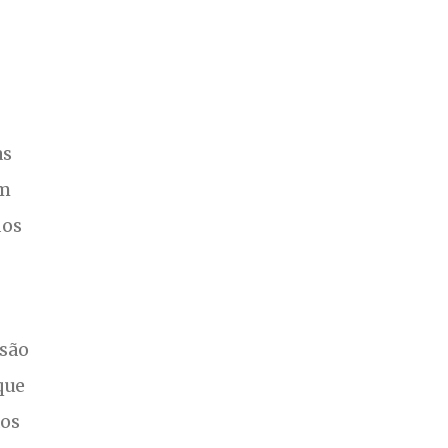
as
om
dos
são
que
dos