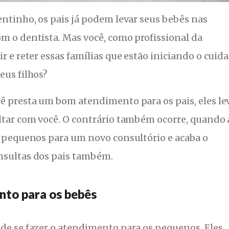
entinho, os pais já podem levar seus bebês nas
m o dentista. Mas você, como profissional da
ir e reter essas famílias que estão iniciando o cuid
eus filhos?
cê presta um bom atendimento para os pais, eles l
ultar com você. O contrário também ocorre, quando 
s pequenos para um novo consultório e acaba o
nsultas dos pais também.
to para os bebês
 de se fazer o atendimento para os pequenos. Eles