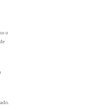
mo o
 de
e
m
,
ado.