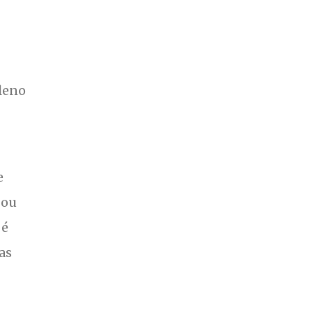
pleno
e
 ou
 é
as