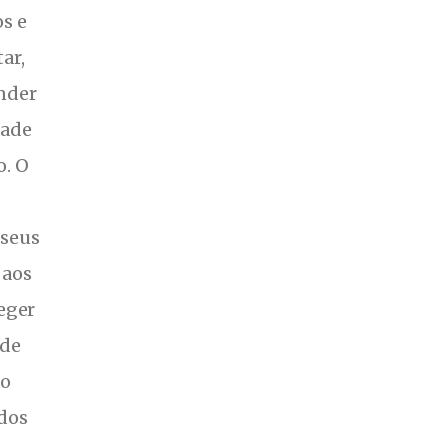
os e
ar,
ender
dade
. O
 seus
 aos
eger
 de
ão
ados