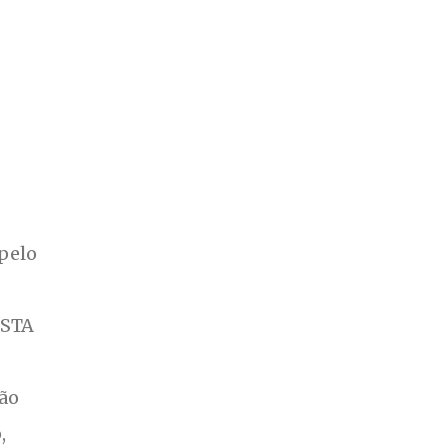
 pelo
ISTA
ção
,